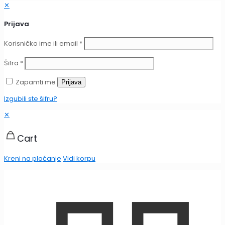
✕
Prijava
Korisničko ime ili email
*
Šifra
*
Zapamti me
Prijava
Izgubili ste šifru?
✕
Cart
Kreni na plaćanje
Vidi korpu