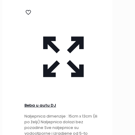
Beba u autu DJ
Naljepnica dimenzije : 15cm x 13cm (ili
po želji) Naljepnica dolazi bez
pozadine Sve naljepnice su
vodootporne i izradjene od 5-to