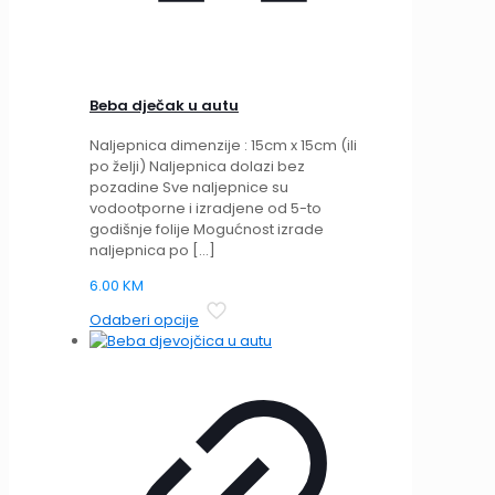
Beba dječak u autu
Naljepnica dimenzije : 15cm x 15cm (ili
po želji) Naljepnica dolazi bez
pozadine Sve naljepnice su
vodootporne i izradjene od 5-to
godišnje folije Mogućnost izrade
naljepnica po
[…]
6.00
KM
This
Odaberi opcije
product
has
multiple
variants.
The
options
may
be
chosen