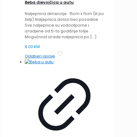
Beba djevojčica u autu
Naljepnica dimenzije : 15cm x 11cm (ili po
želji) Naljepnica dolazi bez pozadine
Sve naljepnice su vodootporne i
izradjene od 5-to godišnje folije
Mogućnost izrade naljepnica po
[…]
6.00
KM
This
Odaberi opcije
product
has
multiple
variants.
The
options
may
be
chosen
on
the
product
page