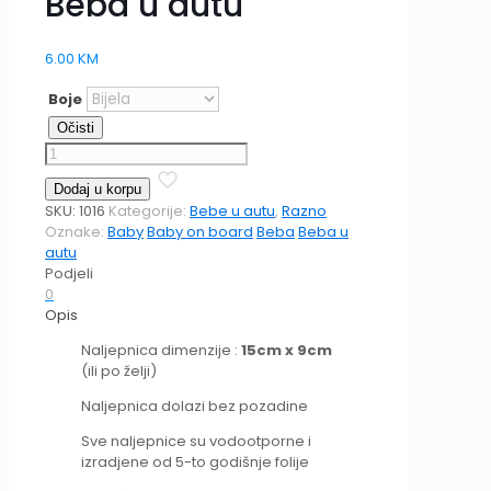
Beba u autu
6.00
KM
Boje
Očisti
Beba
u
Dodaj u korpu
autu
SKU:
1016
Kategorije:
Bebe u autu
,
Razno
količina
Oznake:
Baby
Baby on board
Beba
Beba u
autu
Podjeli
0
Opis
Naljepnica dimenzije :
15cm x 9cm
(ili po želji)
Naljepnica dolazi bez pozadine
Sve naljepnice su vodootporne i
izradjene od 5-to godišnje folije